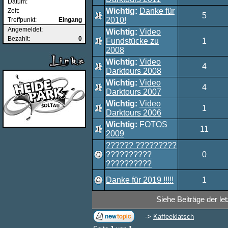
Datum:
Wichtig:
Danke für
Zeit:
5
2010!
Treffpunkt:
Eingang
Angemeldet:
Wichtig:
Video
Bezahlt:
0
Fundstücke zu
1
2008
Wichtig:
Video
4
Darktours 2008
Wichtig:
Video
4
Darktours 2007
Wichtig:
Video
1
Darktours 2006
Wichtig:
FOTOS
11
2009
?????? ?????????
??????????
0
??????????
Danke für 2019 !!!!!
1
Siehe Beiträge der le
->
Kaffeeklatsch