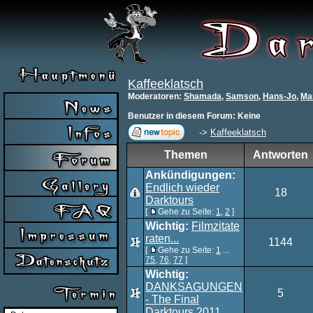
Kaffeeklatsch
Moderatoren
:
Shamada
,
Samson
,
Hans-Jo
,
Ma
Benutzer in diesem Forum: Keine
->
Kaffeeklatsch
Themen
Antworten
Ankündigungen:
Endlich wieder
18
Darktours
[
Gehe zu Seite:
1
,
2
]
Wichtig:
Filmzitate
raten...
1144
[
Gehe zu Seite:
1
...
75
,
76
,
77
]
Wichtig:
DANKSAGUNGEN
5
- The Final
Darktours 2011