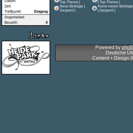
Datum:
Top-Thema ]
[ Top-Thema ]
Zeit:
Neue Beiträge [
Keine neuen Beiträge
Gesperrt ]
[ Gesperrt ]
Treffpunkt:
Eingang
Angemeldet:
Bezahlt:
0
Powered by
php
Deutsche Üb
Content + Design 