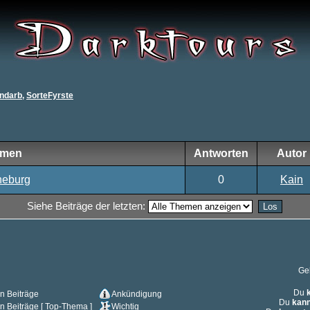
ndarb
,
SorteFyrste
emen
Antworten
Autor
neburg
0
Kain
Siehe Beiträge der letzten:
Ge
Du
n Beiträge
Ankündigung
Du
kann
n Beiträge [ Top-Thema ]
Wichtig