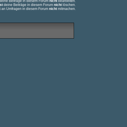
eine Beiträge in diesem Forum
nicht
bearbeiten.
st
deine Beiträge in diesem Forum
nicht
löschen.
t
an Umfragen in diesem Forum
nicht
mitmachen.