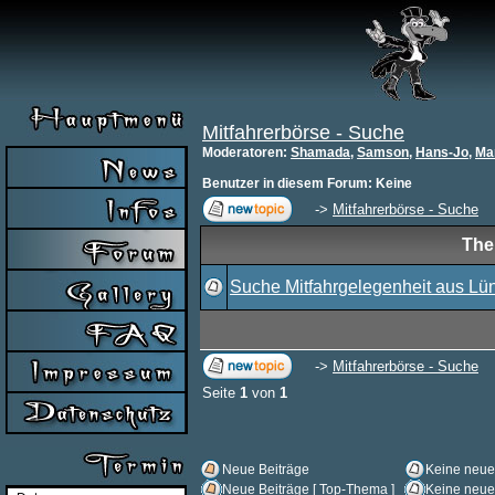
Mitfahrerbörse - Suche
Moderatoren
:
Shamada
,
Samson
,
Hans-Jo
,
Ma
Benutzer in diesem Forum: Keine
->
Mitfahrerbörse - Suche
Th
Suche Mitfahrgelegenheit aus Lü
->
Mitfahrerbörse - Suche
Seite
1
von
1
Neue Beiträge
Keine neue
Neue Beiträge [ Top-Thema ]
Keine neue