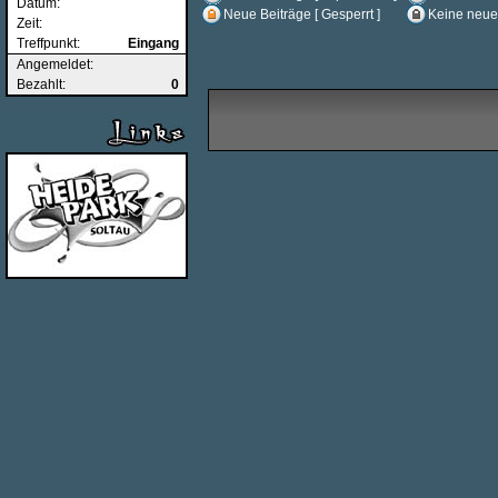
Datum:
Neue Beiträge [ Gesperrt ]
Keine neuen
Zeit:
Treffpunkt:
Eingang
Angemeldet:
Bezahlt:
0