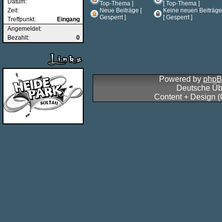
Datum:
Top-Thema ]
[ Top-Thema ]
Zeit:
Neue Beiträge [
Keine neuen Beiträge
Gesperrt ]
[ Gesperrt ]
Treffpunkt:
Eingang
Angemeldet:
Bezahlt:
0
Powered by
php
Deutsche Üb
Content + Design 