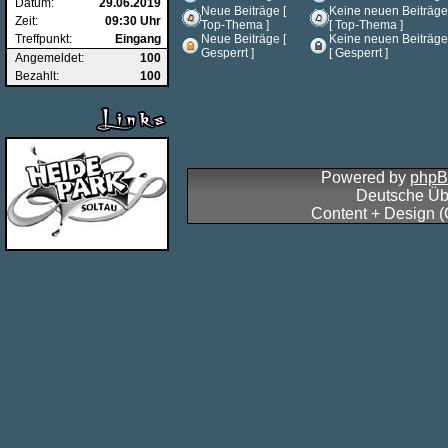
Datum:
29.06.2019
Neue Beiträge [
Keine neuen Beiträge
Zeit:
09:30 Uhr
Top-Thema ]
[ Top-Thema ]
Treffpunkt:
Eingang
Neue Beiträge [
Keine neuen Beiträge
Gesperrt ]
[ Gesperrt ]
Angemeldet:
100
Bezahlt:
100
Powered by
php
Deutsche Üb
Content + Design 