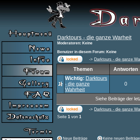
Darktours - die ganze Warheit
Moderatoren
: Keine
Benutzer in diesem Forum: Keine
->
Darktours - die ganze Wa
Themen
Antworten
Wichtig:
Darktours
- die ganze
0
Wahrheit
Siehe Beiträge der let
->
Darktours - die ganze Wa
Seite
1
von
1
Neue Beiträge
Keine neuen Beiträge