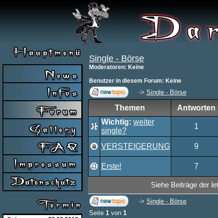
Single - Börse
Moderatoren
: Keine
Benutzer in diesem Forum: Keine
->
Single - Börse
Themen
Antworten
Wichtig:
weiter
1
single?
VERSTEIGERUNG
9
Erste!
7
Siehe Beiträge der le
->
Single - Börse
Seite
1
von
1