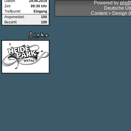
Datum:
29.06.2019
Powered by
php
Zeit:
09:30 Uhr
Deutsche Üb
Treffpunkt:
Eingang
Content + Design 
Angemeldet:
100
Bezahlt:
100