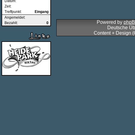
Datum:
Zeit:
Treffpunkt:
Eingang
Angemeldet:
Powered by
php
Bezahlt:
0
Deutsche Üb
Content + Design 