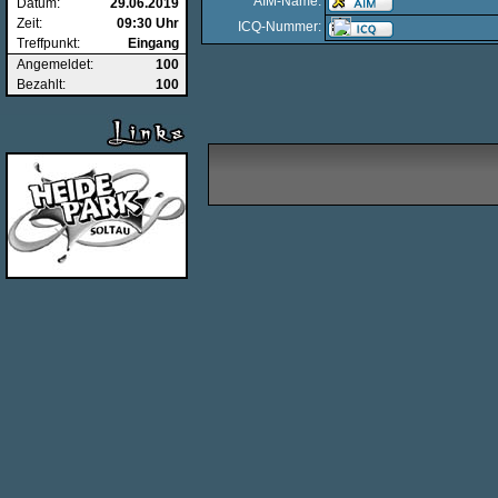
AIM-Name:
Datum:
29.06.2019
Zeit:
09:30 Uhr
ICQ-Nummer:
Treffpunkt:
Eingang
Angemeldet:
100
Bezahlt:
100