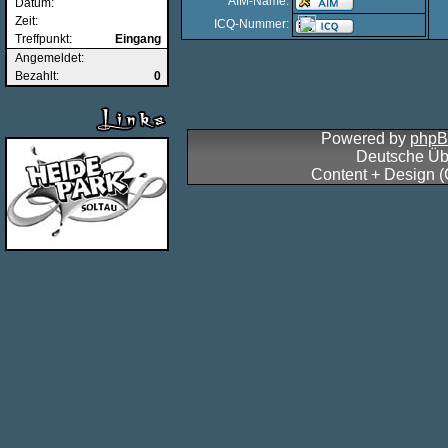
AIM-Name:
Datum:
Zeit:
ICQ-Nummer:
Treffpunkt:
Eingang
Angemeldet:
Bezahlt:
0
Powered by
php
Deutsche Üb
Content + Design 