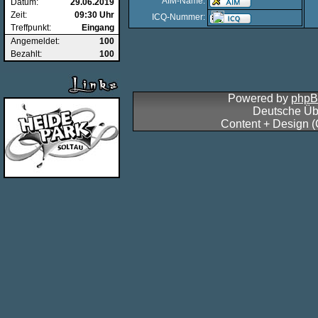
AIM-Name:
Datum:
29.06.2019
Zeit:
09:30 Uhr
ICQ-Nummer:
Treffpunkt:
Eingang
Angemeldet:
100
Bezahlt:
100
Powered by
php
Deutsche Üb
Content + Design 