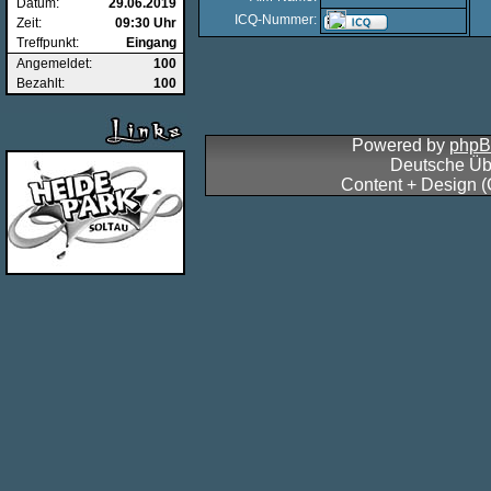
Datum:
29.06.2019
ICQ-Nummer:
Zeit:
09:30 Uhr
Treffpunkt:
Eingang
Angemeldet:
100
Bezahlt:
100
Powered by
php
Deutsche Üb
Content + Design 