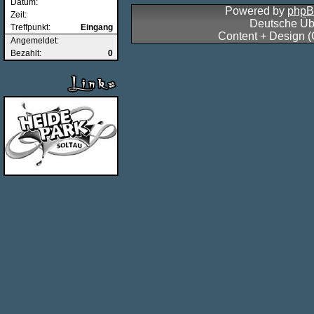
Datum:
Powered by
php
Zeit:
Deutsche Üb
Treffpunkt:
Eingang
Content + Design 
Angemeldet:
Bezahlt:
0