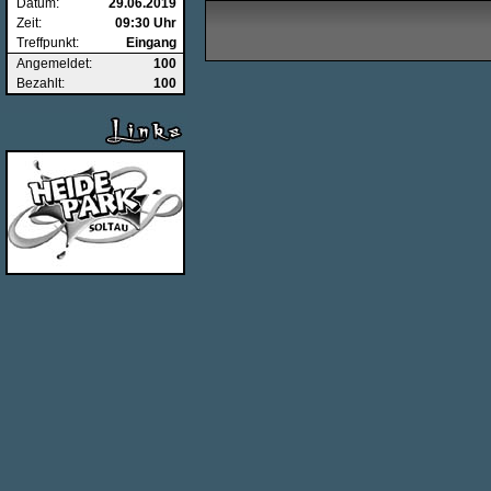
Datum:
29.06.2019
Zeit:
09:30 Uhr
Treffpunkt:
Eingang
Angemeldet:
100
Bezahlt:
100