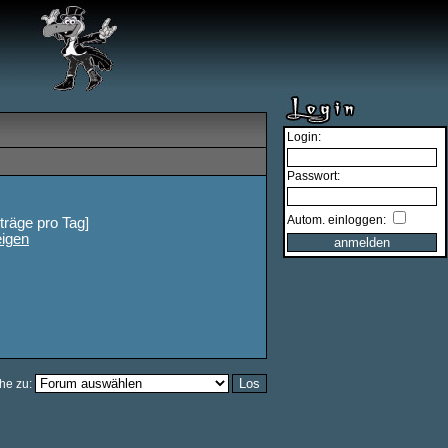
Login:
Passwort:
Autom. einloggen:
iträge pro Tag]
eigen
he zu: