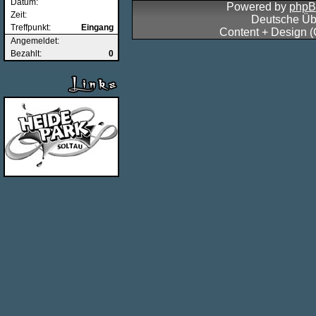
Datum:
Powered by
php
Zeit:
Deutsche Üb
Treffpunkt:
Eingang
Content + Design 
Angemeldet:
Bezahlt:
0