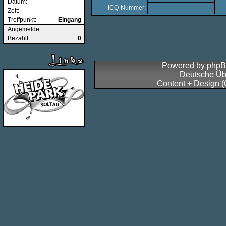
Datum:
ICQ-Nummer:
Zeit:
Treffpunkt:
Eingang
Angemeldet:
Bezahlt:
0
Powered by
php
Deutsche Üb
Content + Design 