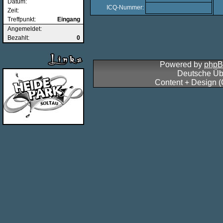
Datum:
ICQ-Nummer:
Zeit:
Treffpunkt:
Eingang
Angemeldet:
Bezahlt:
0
Powered by
php
Deutsche Üb
Content + Design 