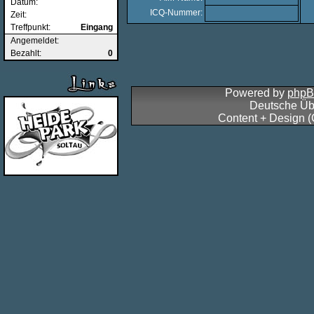
Datum:
ICQ-Nummer:
Zeit:
Treffpunkt:
Eingang
Angemeldet:
Bezahlt:
0
Powered by
php
Deutsche Üb
Content + Design 