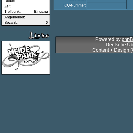
Datum:
ICQ-Nummer:
Zeit:
Treffpunkt:
Eingang
Angemeldet:
Bezahlt:
0
Powered by
php
Deutsche Üb
Content + Design 