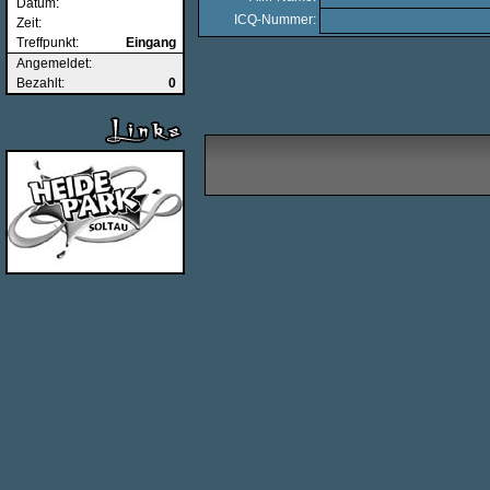
Datum:
ICQ-Nummer:
Zeit:
Treffpunkt:
Eingang
Angemeldet:
Bezahlt:
0