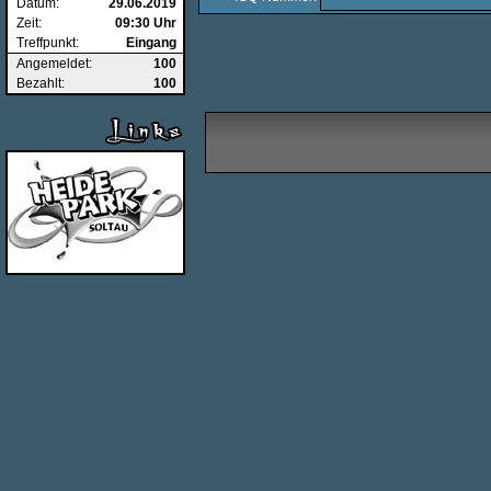
Datum:
29.06.2019
Zeit:
09:30 Uhr
Treffpunkt:
Eingang
Angemeldet:
100
Bezahlt:
100