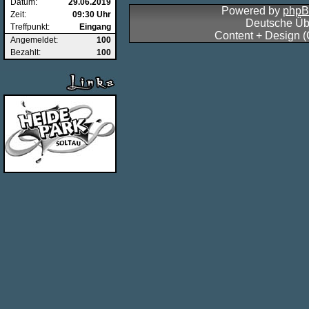
Datum:
29.06.2019
Powered by
php
Zeit:
09:30 Uhr
Deutsche Üb
Treffpunkt:
Eingang
Content + Design 
Angemeldet:
100
Bezahlt:
100