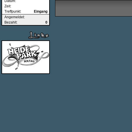
Datum:
Zeit:
Treffpunkt:
Eingang
Angemeldet:
Bezahlt:
0