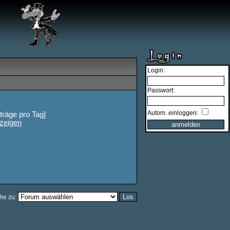
Login:
Passwort:
Autom. einloggen:
iträge pro Tag]
nzeigen
he zu: