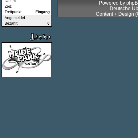
Datum:
Powered by
php
Zeit:
Deutsche Üb
Treffpunkt:
Eingang
Content + Design 
Angemeldet:
Bezahlt:
0