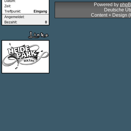
Datum:
Powered by
php
Zeit:
Deutsche Üb
Treffpunkt:
Eingang
Content + Design 
Angemeldet:
Bezahlt:
0