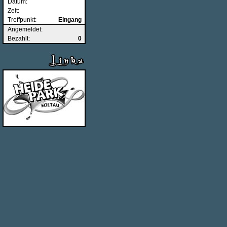
Datum:
Zeit:
Treffpunkt:
Eingang
Angemeldet:
Bezahlt:
0