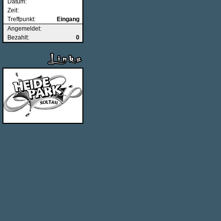
Datum:
Zeit:
Treffpunkt:
Eingang
Angemeldet:
Bezahlt:
0