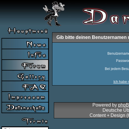
Gib bitte deinen Benutzernamen 
Benutzernam
Passwor
Bei jedem Besu
Ich habe 
Powered by
php
Deutsche Üb
Content + Design 