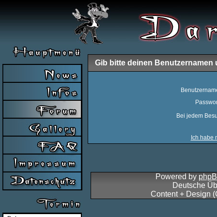
Gib bitte deinen Benutzernamen 
Benutzernam
Passwor
Bei jedem Besu
Ich habe 
Powered by
php
Deutsche Üb
Content + Design 