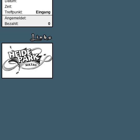
Datum:
Zeit:
Treffpunkt:
Eingang
Angemeldet:
Bezahlt:
0