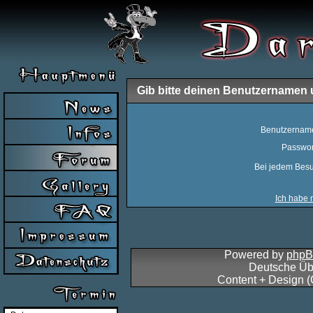
Gib bitte deinen Benutzernamen 
Benutzernam
Passwor
Bei jedem Besu
Ich habe 
Powered by
php
Deutsche Üb
Content + Design 