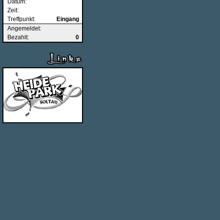
Datum:
Zeit:
Treffpunkt:
Eingang
Angemeldet:
Bezahlt:
0