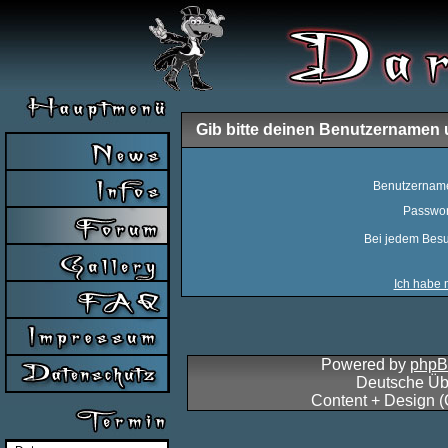
Gib bitte deinen Benutzernamen 
Benutzernam
Passwor
Bei jedem Besu
Ich habe 
Powered by
php
Deutsche Üb
Content + Design 