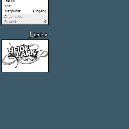
Datum:
Zeit:
Treffpunkt:
Eingang
Angemeldet:
Bezahlt:
0