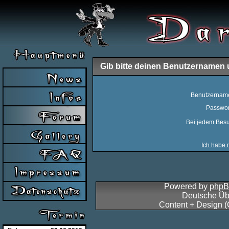
Gib bitte deinen Benutzernamen 
Benutzernam
Passwor
Bei jedem Besu
Ich habe 
Powered by
php
Deutsche Üb
Content + Design 