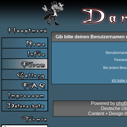
Gib bitte deinen Benutzernamen 
Benutzernam
Passwor
Bei jedem Besu
Ich habe 
Powered by
php
Deutsche Üb
Content + Design 