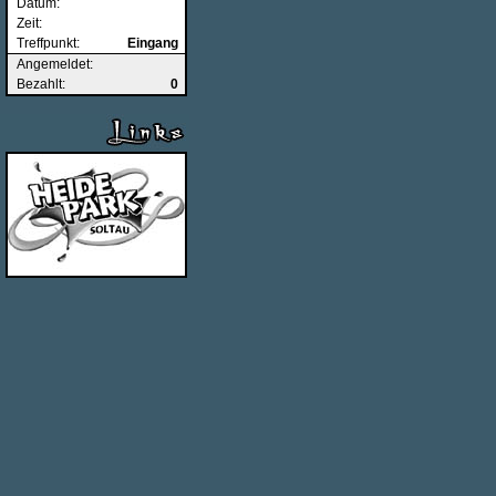
Datum:
Zeit:
Treffpunkt:
Eingang
Angemeldet:
Bezahlt:
0