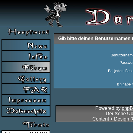
Gib bitte deinen Benutzernamen 
Benutzernam
Passwor
Bei jedem Besu
Ich habe 
Powered by
php
Deutsche Üb
Content + Design 