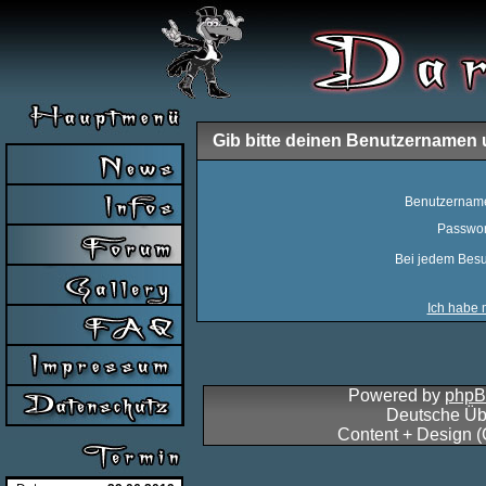
Gib bitte deinen Benutzernamen 
Benutzernam
Passwor
Bei jedem Besu
Ich habe 
Powered by
php
Deutsche Üb
Content + Design 