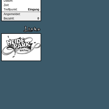
Datum:
Zeit:
Treffpunkt:
Eingang
Angemeldet:
Bezahlt:
0