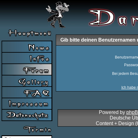
Gib bitte deinen Benutzernamen 
Benutzernam
Passwor
Bei jedem Besu
Ich habe 
Powered by
php
Deutsche Üb
Content + Design 