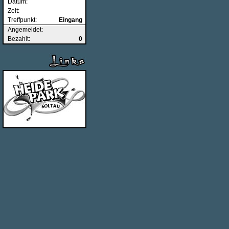
Datum:
Zeit:
Treffpunkt:
Eingang
Angemeldet:
Bezahlt:
0