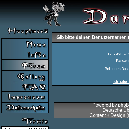
Gib bitte deinen Benutzernamen 
Benutzernam
Passwor
Bei jedem Besu
Ich habe 
Powered by
php
Deutsche Üb
Content + Design 