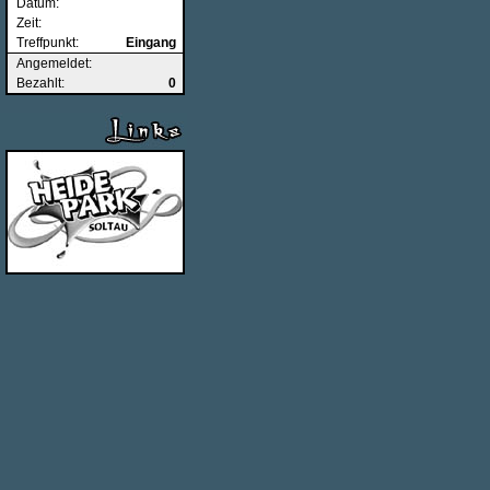
Datum:
Zeit:
Treffpunkt:
Eingang
Angemeldet:
Bezahlt:
0