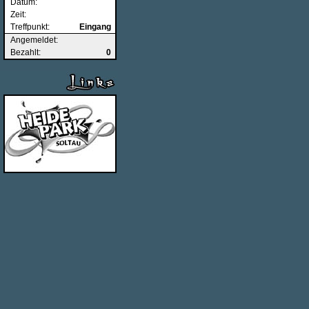
Datum:
Zeit:
Treffpunkt:
Eingang
Angemeldet:
Bezahlt:
0