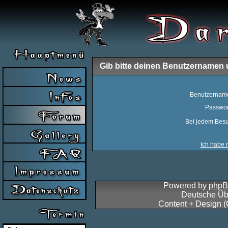
Gib bitte deinen Benutzernamen 
Benutzernam
Passwor
Bei jedem Besu
Ich habe 
Powered by
php
Deutsche Üb
Content + Design 