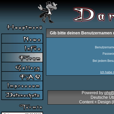
Gib bitte deinen Benutzernamen 
Benutzernam
Passwor
Bei jedem Besu
Ich habe 
Powered by
php
Deutsche Üb
Content + Design 