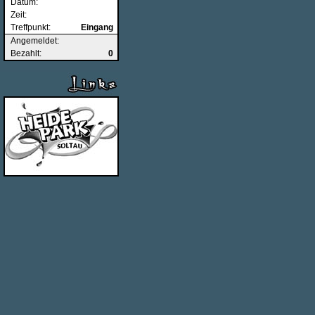
Datum:
Zeit:
Treffpunkt:
Eingang
Angemeldet:
Bezahlt:
0