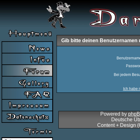
Gib bitte deinen Benutzernamen 
Benutzernam
Passwor
Bei jedem Besu
Ich habe 
Powered by
php
Deutsche Üb
Content + Design 