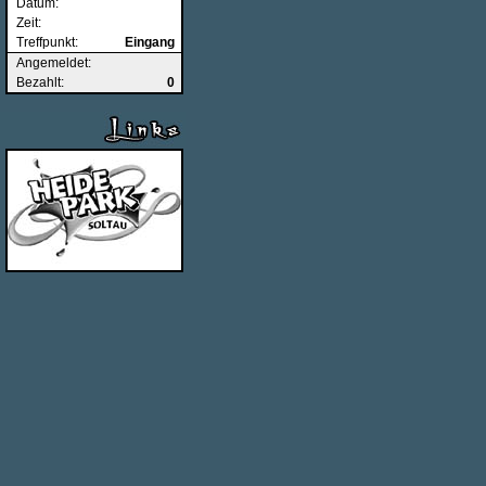
Datum:
Zeit:
Treffpunkt:
Eingang
Angemeldet:
Bezahlt:
0