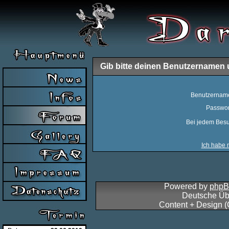
Gib bitte deinen Benutzernamen 
Benutzernam
Passwor
Bei jedem Besu
Ich habe 
Powered by
php
Deutsche Üb
Content + Design 