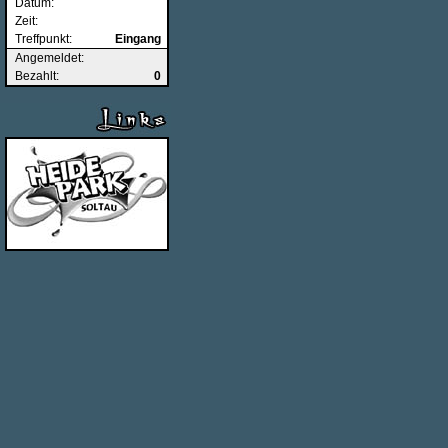
Datum:
Zeit:
Treffpunkt:
Eingang
Angemeldet:
Bezahlt:
0