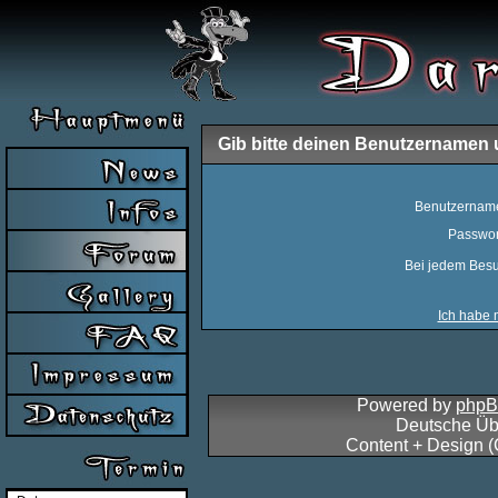
Gib bitte deinen Benutzernamen 
Benutzernam
Passwor
Bei jedem Besu
Ich habe 
Powered by
php
Deutsche Üb
Content + Design 