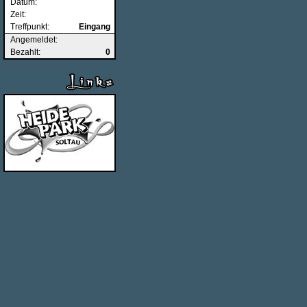
Datum:
Zeit:
Treffpunkt:
Eingang
Angemeldet:
Bezahlt:
0