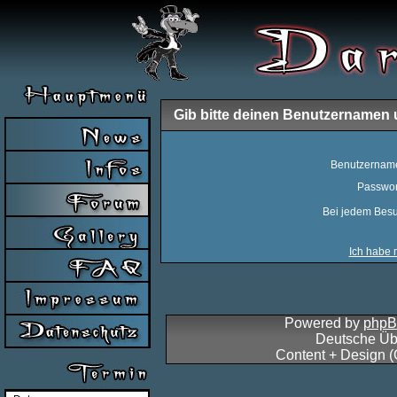
Gib bitte deinen Benutzernamen 
Benutzernam
Passwor
Bei jedem Besu
Ich habe 
Powered by
php
Deutsche Üb
Content + Design 