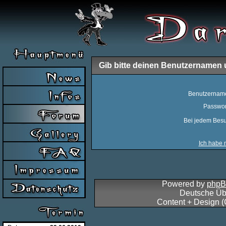
Gib bitte deinen Benutzernamen 
Benutzernam
Passwor
Bei jedem Besu
Ich habe 
Powered by
php
Deutsche Üb
Content + Design 