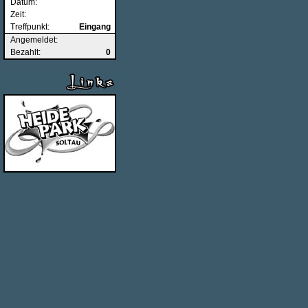
Datum:
Zeit:
Treffpunkt:
Eingang
Angemeldet:
Bezahlt:
0