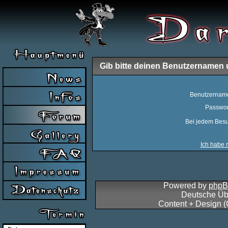
Gib bitte deinen Benutzernamen 
Benutzernam
Passwor
Bei jedem Besu
Ich habe 
Powered by
php
Deutsche Üb
Content + Design 