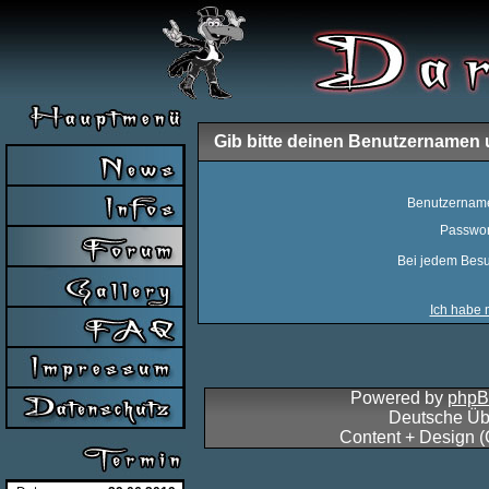
Gib bitte deinen Benutzernamen 
Benutzernam
Passwor
Bei jedem Besu
Ich habe 
Powered by
php
Deutsche Üb
Content + Design 