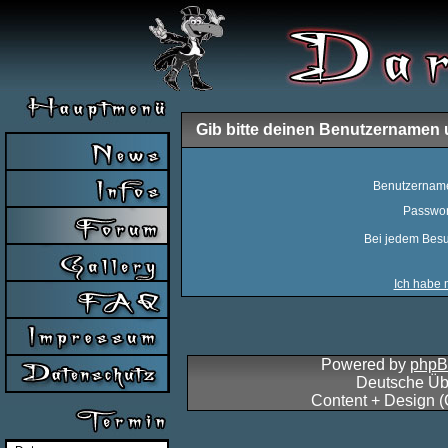
Gib bitte deinen Benutzernamen 
Benutzernam
Passwor
Bei jedem Besu
Ich habe 
Powered by
php
Deutsche Üb
Content + Design 