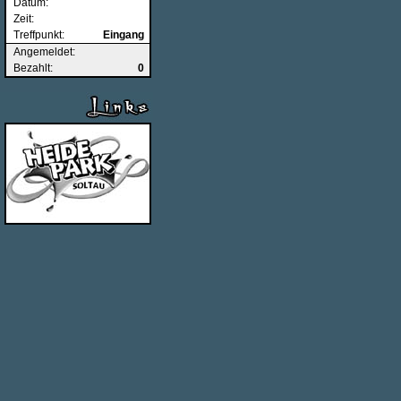
Datum:
Zeit:
Treffpunkt:
Eingang
Angemeldet:
Bezahlt:
0