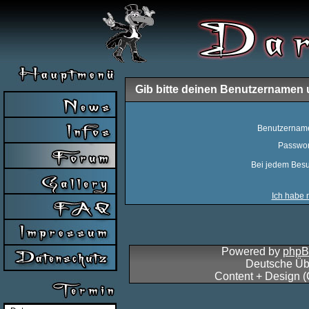
Gib bitte deinen Benutzernamen 
Benutzernam
Passwor
Bei jedem Besu
Ich habe 
Powered by
php
Deutsche Üb
Content + Design 