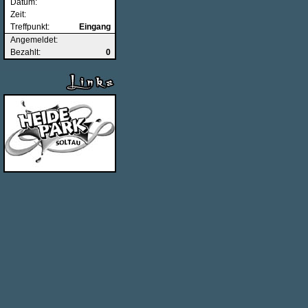
Datum:
Zeit:
Treffpunkt:
Eingang
Angemeldet:
Bezahlt:
0